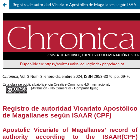
Registro de autoridad Vicariato Apostólico de Magallanes según ISAAR (CPF)