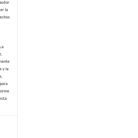
 autor
ser la
rechos
La
r,
amente
a y la
a,
 para
sforme
esta