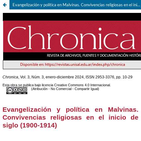
Evangelización y política en Malvinas. Convivencias religiosas en el inicio de siglo (1900-1914)