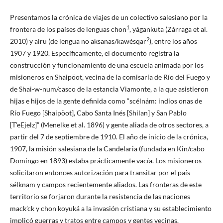
Presentamos la crónica de viajes de un colectivo salesiano por la
1
frontera de los países de lenguas chon
, yágankuta (Zárraga et al.
2
2010) y airu (de lengua no aksanas/kawésqar
), entre los años
1907 y 1920. Específicamente, el documento registra la
construcción y funcionamiento de una escuela animada por los
misioneros en Shaipöot, vecina de la comisaría de Río del Fuego y
de Shai-w-num/casco de la estancia Viamonte, a la que asistieron
hijas e hijos de la gente definida como “scélnám: indios onas de
Río Fuego [Shaipöot], Cabo Santa Inés [Shilan] y San Pablo
[T’eEjelz]” (Menelke et al. 1896) y gente aliada de otros sectores, a
partir del 7 de septiembre de 1910. El año de inicio de la crónica,
1907, la misión salesiana de la Candelaria (fundada en Kin/cabo
Domingo en 1893) estaba prácticamente vacía. Los misioneros
solicitaron entonces autorización para transitar por el país
sélknam y campos recientemente aliados. Las fronteras de este
territorio se forjaron durante la resistencia de las naciones
mack’ck y chon koyuká a la invasión cristiana y su establecimiento
implicó guerras y tratos entre campos y gentes vecinas.